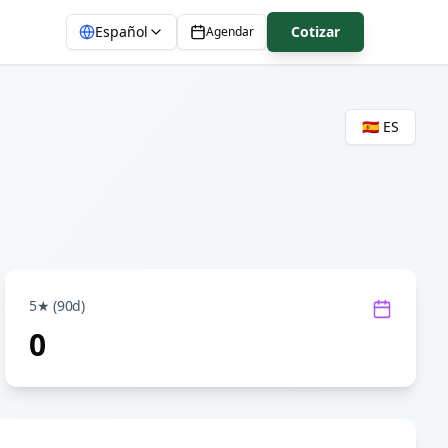
Español
Cotizar
Agendar
🇪🇸 ES
5★ (90d)
0